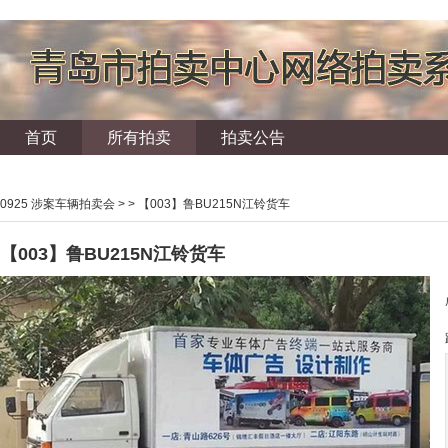
首页
所有拍卖
拍卖公告
0925 涉案车辆拍卖会
> > 【003】鲁BU215N江铃货车
【003】鲁BU215N江铃货车