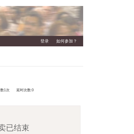
登录
如何参加？
次数
1
次
延时次数:
0
卖已结束