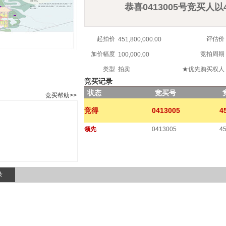
恭喜0413005号竞买人以4
起拍价
评估价
451,800,000.00
加价幅度
竞拍周期
100,000.00
类型
拍卖
★优先购买权人
竞买记录
状态
竞买号
竞买帮助>>
竞得
0413005
4
领先
0413005
45
录