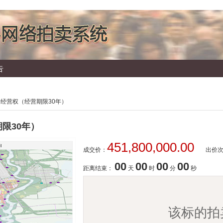
告
告经营权（经营期限30年）
限30年）
451,800,000.00
成交价：
出价
00
00
00
00
距离结束：
天
时
分
秒
该标的拍