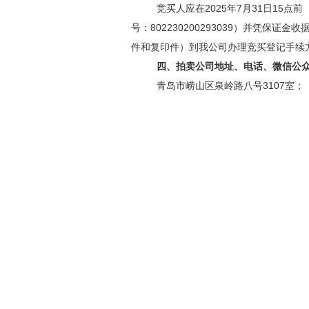
竞买人应在
2025
年
7
月
31
日
15
点前
号：
802230200293039
）并凭保证金收
件和复印件）到我公司办理竞买登记手续
四、拍卖公司地址、电话、微信公
青岛市崂山区泉岭路八号
3107
室；