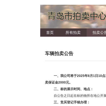
首页
所有拍卖
拍卖公
车辆拍卖公告
一、我公司将于
2025
年
8
月
1
日
10
点
卖保证金
2000
元。
二、标的展示时间、地点：
自公告之日起在标的物所在地公开
三、竞买登记手续办理：