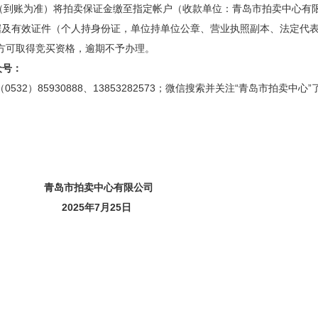
（到账为准）将拍卖保证金缴至指定帐户（收款单位：青岛市拍卖中心有
据及有效证件（个人持身份证，单位持单位公章、营业执照副本、法定代
方可取得竞买资格，逾期不予办理。
众号：
（
0532
）
85930888
、
13853282573
；微信搜索并关注“青岛市拍卖中心”
青岛市拍卖中心有限公司
2025
年
7
月
25
日