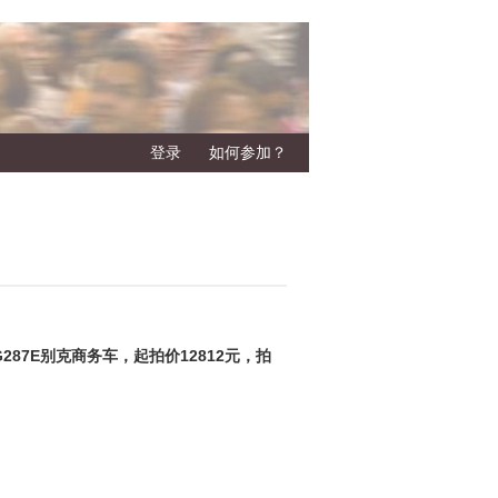
登录
如何参加？
G287E
别克商务车，起拍价
12812
元，拍